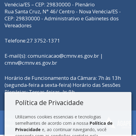
Venécia/ES – CEP: 29830000 - Plenário
Rua Santa Cruz, N° 46/ Centro - Nova Venécia/ES -
CEP: 29830000 - Administrativo e Gabinetes dos
Vereadores
Telefone:27 3752-1371
E-mail(s):
comunicacao@cmnv.es.gov.br
|
cmnv@cmnv.es.gov.br
Horário de Funcionamento da Câmara: 7h às 13h
(segunda-feira a sexta-feira) Horário das Sessões
Plenárias: Terças-feiras, às 9h
Política de Privacidade
Utilizamos cookies essenciais e tecnologias
Copyright © Câmara Municipal de Nova
semelhantes de acordo com a nossa
Política de
Venécia. Todos os direitos reservados.
Privacidade
e, ao continuar navegando, você
concorda com as condições contidas nela.